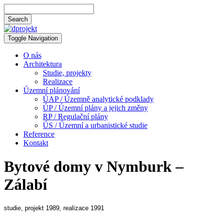
Skip
to
Search
content
Searching
Toggle
is
header
Toggle Navigation
in
progress
O nás
Architektura
Studie, projekty
Realizace
Územní plánování
ÚAP / Územně analytické podklady
ÚP / Územní plány a jejich změny
RP / Regulační plány
ÚS / Územní a urbanistické studie
Reference
Kontakt
Bytové domy v Nymburk –
Zálabí
studie, projekt 1989, realizace 1991